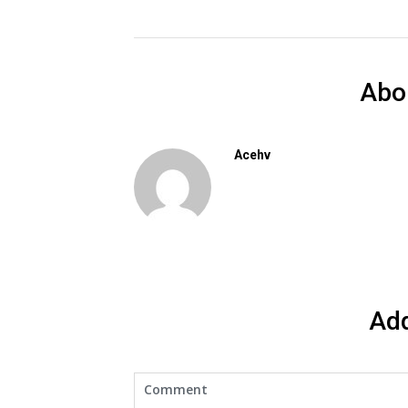
Abo
Acehv
Ad