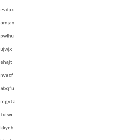
evdpx
amjan
pwlhu
ujwjx
ehajt
nvazf
abqfu
mgvtz
txtwi
kkydh