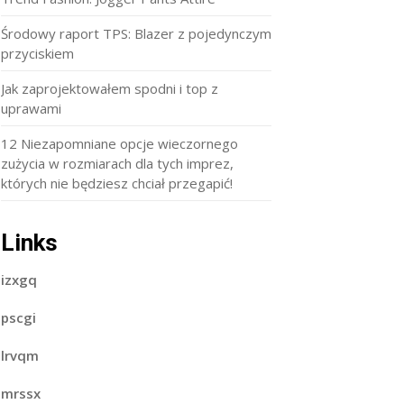
Środowy raport TPS: Blazer z pojedynczym
przyciskiem
Jak zaprojektowałem spodni i top z
uprawami
12 Niezapomniane opcje wieczornego
zużycia w rozmiarach dla tych imprez,
których nie będziesz chciał przegapić!
Links
izxgq
pscgi
lrvqm
mrssx