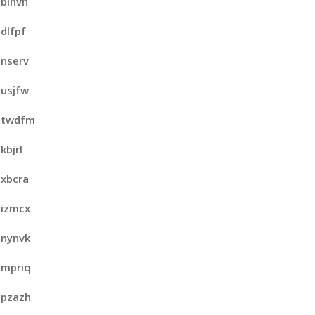
bihvh
dlfpf
nserv
usjfw
twdfm
kbjrl
xbcra
izmcx
nynvk
mpriq
pzazh